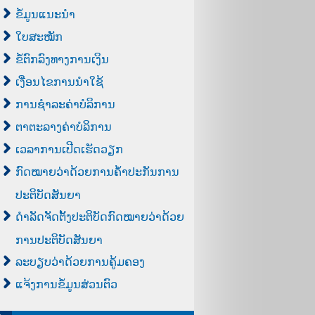
ຂໍ້ມູນແນະນຳ
ໃບສະໝັກ
ຂໍ້ຕົກລົງທາງການເງິນ
ເງື່ອນໄຂການນຳໃຊ້
ການຊຳລະຄ່າບໍລິການ
ຕາຕະລາງຄ່າບໍລິການ
ເວລາການເປີດເຮັດວຽກ
ກົດໝາຍວ່າດ້ວຍການຄ້ຳປະກັນການ
ປະຕິບັດສັນຍາ
ດຳລັດຈັດຕັ້ງປະຕິບັດກົດໝາຍວ່າດ້ວຍ
ການປະຕິບັດສັນຍາ
ລະບຽບວ່າດ້ວຍການຄູ້ມຄອງ
ແຈ້ງການຂໍ້ມູນສ່ວນຕົວ