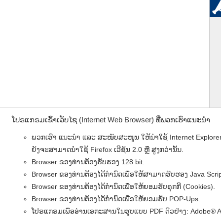
ໂປຣແກຣມເຂົ້າເວັບໄຊ (Internet Web Browser) ທີ່ພວກເຮົາແນະນຳ
ພວກເຮົາ ແນະນໍາ ແລະ ສະໜັບສະໜູນ ໃຫ້ນໍາໃຊ້ Internet Explorer (IE
ຍັງຈະສາມາດນໍາໃຊ້ Firefox ເວີຊັນ 2.0 ຫຼື ສູງກວ່ານັ້ນ.
Browser ຂອງທ່ານຕ້ອງຮັບຮອງ 128 bit.
Browser ຂອງທ່ານຕ້ອງໄດ້ກຳນົດເພື່ອໃຫ້ສາມາດຮັບຮອງ Java Scrip
Browser ຂອງທ່ານຕ້ອງໄດ້ກຳນົດເພື່ອໃຫ້ຍອມຮັບຄຸກກີ (Cookies).
Browser ຂອງທ່ານຕ້ອງໄດ້ກຳນົດເພື່ອໃຫ້ຍອມຮັບ POP-Ups.
ໂປຣແກຣມເພື່ອອ່ານເອກະສານໃນຮູບແບບ PDF ຕົວຢ່າງ: Adobe® Acro