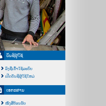
ບັນຊີຜູ້ໃຊ້
ລົງຊື່ເຂົ້າໃຊ້ລະບົບ
ເປີດບັນຊີຜູ້ໃຊ້ໃຫມ່
ເອກະສານ
ໜັງສືຕ້ອນຮັບ