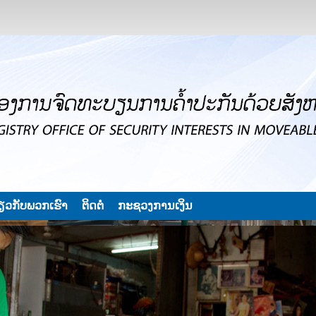
່ຽວກັບພວກເຮົາ
ຕິດຕໍ່
ກະຊວງການເງິນ