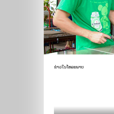
ຂ່າວໃນໂທລະພາບ