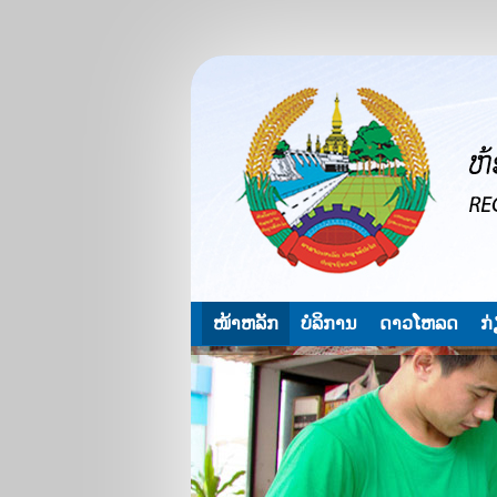
ໜ້າຫລັກ
ບໍລິການ
ດາວໂຫລດ
ກ