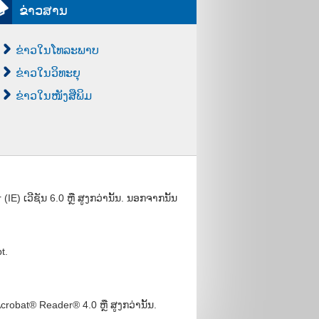
ຂ່າວສານ
ຂ່າວໃນໂທລະພາບ
ຂ່າວໃນວິທະຍຸ
ຂ່າວໃນໜັງສືພິມ
) ເວີຊັນ 6.0 ຫຼື ສູງກວ່ານັ້ນ. ນອກຈາກນັ້ນ
t.
bat® Reader® 4.0 ຫຼື ສູງກວ່ານັ້ນ.