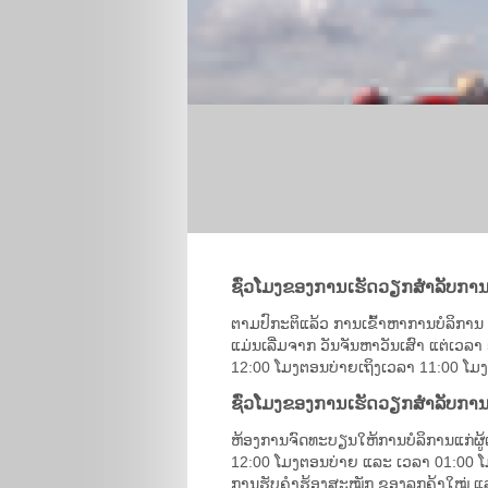
ຊົ່ວໂມງຂອງການເຮັດວຽກສຳລັບການ
ຕາມປົກະຕິແລ້ວ ການເຂົ້າຫາການບໍລິ
ແມ່ນເລີ່ມຈາກ ວັນຈັນຫາວັນເສົາ ແຕ່ເວລາ
12:00 ໂມງຕອນບ່າຍເຖິງເວລາ 11:00 ໂ
ຊົ່ວໂມງຂອງການເຮັດວຽກສໍາລັບກ
ຫ້ອງການຈົດທະບຽນໃຫ້ການບໍລິການແກ່ຜູ້ຕ
12:00 ໂມງຕອນບ່າຍ ແລະ ເວລາ 01:00 ໂມ
ການຮັບຄຳຮ້ອງສະໝັກ ຂອງລູກຄ້າໃໝ່ ແລະ 