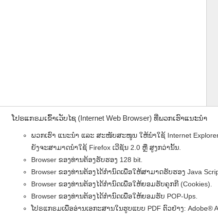
ໂປຣແກຣມເຂົ້າເວັບໄຊ (Internet Web Browser) ທີ່ພວກເຮົາແນະນຳ
ພວກເຮົາ ແນະນໍາ ແລະ ສະໜັບສະໜູນ ໃຫ້ນໍາໃຊ້ Internet Explorer (IE
ຍັງຈະສາມາດນໍາໃຊ້ Firefox ເວີຊັນ 2.0 ຫຼື ສູງກວ່ານັ້ນ.
Browser ຂອງທ່ານຕ້ອງຮັບຮອງ 128 bit.
Browser ຂອງທ່ານຕ້ອງໄດ້ກຳນົດເພື່ອໃຫ້ສາມາດຮັບຮອງ Java Scrip
Browser ຂອງທ່ານຕ້ອງໄດ້ກຳນົດເພື່ອໃຫ້ຍອມຮັບຄຸກກີ (Cookies).
Browser ຂອງທ່ານຕ້ອງໄດ້ກຳນົດເພື່ອໃຫ້ຍອມຮັບ POP-Ups.
ໂປຣແກຣມເພື່ອອ່ານເອກະສານໃນຮູບແບບ PDF ຕົວຢ່າງ: Adobe® Acro