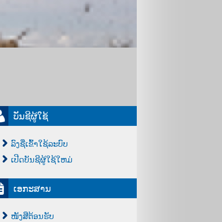
ບັນຊີຜູ້ໃຊ້
ລົງຊື່ເຂົ້າໃຊ້ລະບົບ
ເປີດບັນຊີຜູ້ໃຊ້ໃຫມ່
ເອກະສານ
ໜັງສືຕ້ອນຮັບ