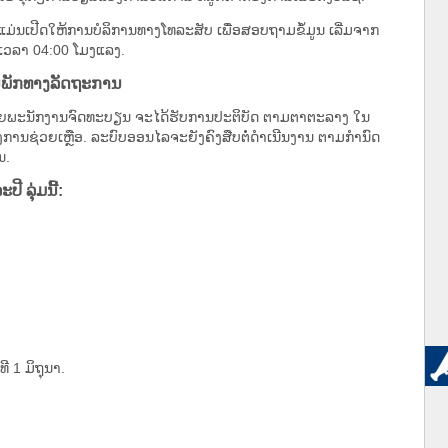
ແມ່ນເປີດໃຫ້ການບໍລິການທາງໂທລະສັບ ເພື່ອສອບຖາມຂໍ້ມູນ ເລີ່ມຈາກ
ິງເວລາ 04:00 ໂມງແລງ.
ນພັກທາງລັດຖະການ
ດຍພະນັກງານຈົດທະບຽນ ຈະໄດ້ຮັບການປະຕິບັດ ຕາມຕາຕະລາງ ໃນ
ງການຊ່ວຍເຫຼືອ. ລະບົບອອນໄລຈະຍັງຄົງສືບຕໍ່ດຳເນີນງານ ຕາມກໍານົດ
ນ.
 ລຸ່ມນີ້:
ທີ 1 ມິຖຸນາ.