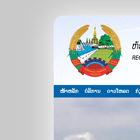
ໜ້າຫລັກ
ບໍລິການ
ດາວໂຫລດ
ກ