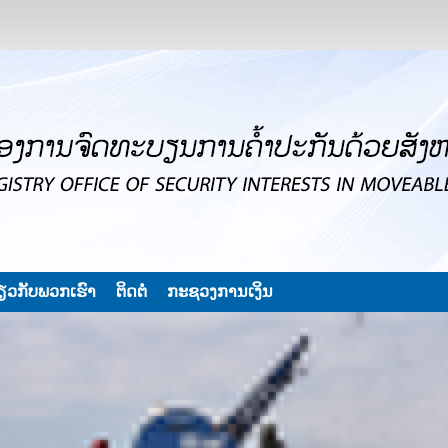
່ຽວກັບພວກເຮົາ
ຕິດຕໍ່
ກະຊວງການເງິນ