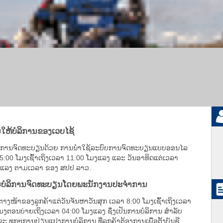
ໃຫ້ບໍລິການຂອງເວບໄຊ້
ການ ການຈົດທະບຽນດ້ວຍ ການນຳໃຊ້ລະບົບການຈົດທະບຽນແບບອອນໄລ
 5:00 ໂມງເຊົ້າເຖິງເວລາ 11:00 ໂມງແລງ ແລະ ວັນອາທິດແຕ່ເວລາ
ມງແລງ ຕາມເວລາ ຂອງ ສປປ ລາວ.
ານບໍລິການຈົດທະບຽນໂດຍພະນັກງານປະຈຳການ
າງໜ້າຂອງລູກຄ້າແຕ່ວັນຈັນຫາວັນສຸກ ເວລາ 8:00 ໂມງເຊົ້າເຖິງເວລາ
ງຕອນບ່າຍເຖິງເວລາ 04:00 ໂມງແລງ ຊຶ່ງເປັນການບໍລິການ ສຳລັບ
ທຸກໆການປ່ຽນແປງການບໍລິການ ທີ່ລູກຄ້າຕ້ອງການເພື່ອຕັ້ງບັນຊີ.