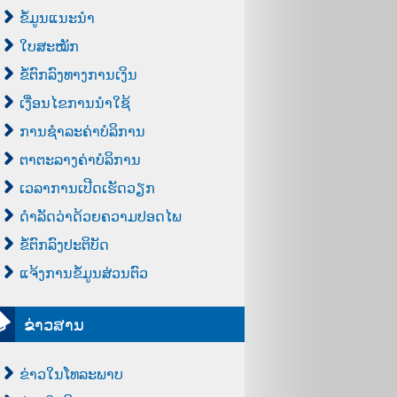
ຂໍ້ມູນແນະນຳ
ໃບສະໝັກ
ຂໍ້ຕົກລົງທາງການເງິນ
ເງື່ອນໄຂການນຳໃຊ້
ການຊຳລະຄ່າບໍລິການ
ຕາຕະລາງຄ່າບໍລິການ
ເວລາການເປີດເຮັດວຽກ
ດຳລັດວ່າດ້ວຍຄວາມປອດໄພ
ຂໍ້ຕົກລົງປະຕິບັດ
ແຈ້ງການຂໍ້ມູນສ່ວນຕົວ
ຂ່າວສານ
ຂ່າວໃນໂທລະພາບ