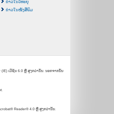
ຂ່າວໃນວິທະຍຸ
ຂ່າວໃນໜັງສືພິມ
) ເວີຊັນ 6.0 ຫຼື ສູງກວ່ານັ້ນ. ນອກຈາກນັ້ນ
t.
bat® Reader® 4.0 ຫຼື ສູງກວ່ານັ້ນ.