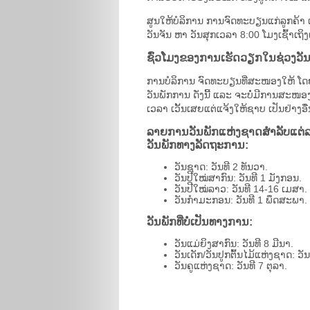
ສູນໃຫ້ບໍລິການ ການຈົດທະບຽນແກ່ລູກຄ້າ 
ວັນຈັນ ຫາ ວັນສຸກເວລາ 8:00 ໂມງເຊົ້າເຖ
ຊົ່ວໂມງຂອງການເຮັດວຽກໃນຊ່ວງວັ
ການບໍລິການ ຈົດທະບຽນທີ່ສະໜອງໃຫ້ ໂ
ວັນພັກການ ດັ່ງນີ້ ແລະ ຈະບໍ່ມີການສະໜອ
ເວລາ ເວັ້ນເສຍແຕ່ແຈ້ງໃຫ້ຊາບ ເປັນຢ່າງອື່
ລາຍການວັນພັກແຫ່ງຊາດສໍາລັບແຕ່ລະປີ
ວັນພັກທາງລັດຖະການ:
ວັນຊາດ: ວັນທີ 2 ທັນວາ.
ວັນປີໃໝ່ສາກົນ: ວັນທີ 1 ມັງກອນ.
ວັນປີໃໝ່ລາວ: ວັນທີ 14-16 ເມສາ.
ວັນກຳມະກອນ: ວັນທີ 1 ພຶດສະພາ.
ວັນພັກທີ່ບໍ່ເປັນທາງການ:
ວັນແມ່ຍິງສາກົນ: ວັນທີ 8 ມີນາ.
ວັນເດັກ/ວັນປູກຕົ້ນໄມ້ແຫ່ງຊາດ: ວັນ
ວັນຄູແຫ່ງຊາດ: ວັນທີ 7 ຕຸລາ.