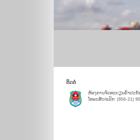
ຕິດຕໍ່
ຫ້ອງການຈົດທະບຽນຄ້ຳປະກັນ
ໂທລະສັບ/ແຟັກ: (856-21) 9