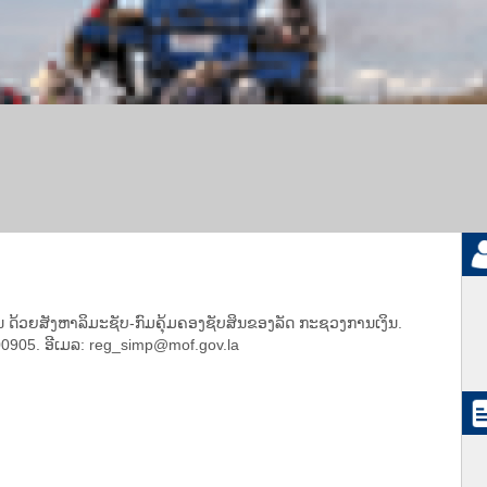
 ດ້ວຍສັງຫາລິມະຊັບ-ກົມຄຸ້ມຄອງຊັບສິນຂອງລັດ ກະຊວງການເງິນ.
00905. ອີເມລ: reg_simp@mof.gov.la