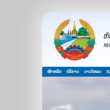
ໜ້າຫລັກ
ບໍລິການ
ດາວໂຫລດ
ກ