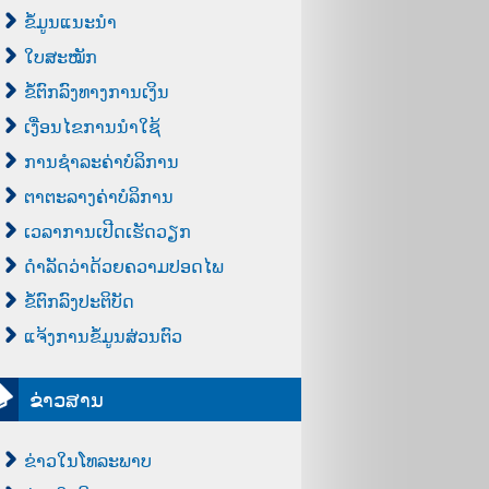
ຂໍ້ມູນແນະນຳ
ໃບສະໝັກ
ຂໍ້ຕົກລົງທາງການເງິນ
ເງື່ອນໄຂການນຳໃຊ້
ການຊຳລະຄ່າບໍລິການ
ຕາຕະລາງຄ່າບໍລິການ
ເວລາການເປີດເຮັດວຽກ
ດຳລັດວ່າດ້ວຍຄວາມປອດໄພ
ຂໍ້ຕົກລົງປະຕິບັດ
ແຈ້ງການຂໍ້ມູນສ່ວນຕົວ
ຂ່າວສານ
ຂ່າວໃນໂທລະພາບ