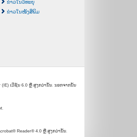
ຂ່າວໃນວິທະຍຸ
ຂ່າວໃນໜັງສືພິມ
) ເວີຊັນ 6.0 ຫຼື ສູງກວ່ານັ້ນ. ນອກຈາກນັ້ນ
t.
bat® Reader® 4.0 ຫຼື ສູງກວ່ານັ້ນ.