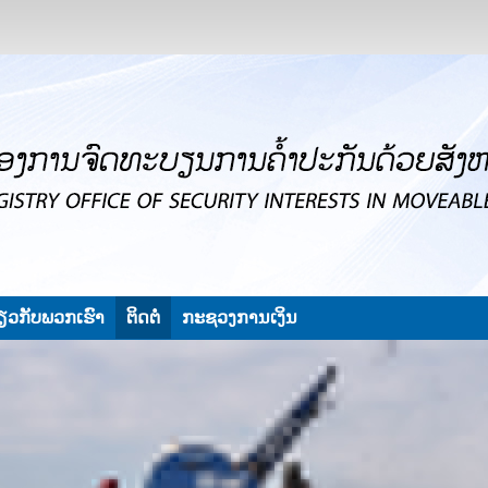
່ຽວກັບພວກເຮົາ
ຕິດຕໍ່
ກະຊວງການເງິນ