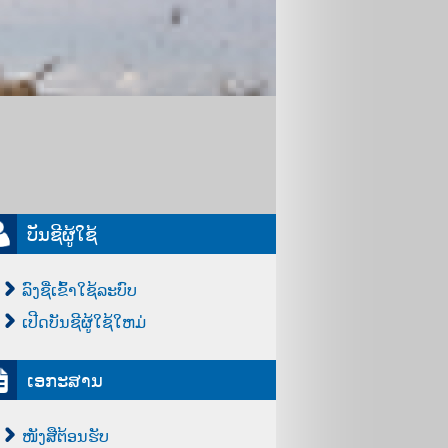
ບັນຊີຜູ້ໃຊ້
ລົງຊື່ເຂົ້າໃຊ້ລະບົບ
ເປີດບັນຊີຜູ້ໃຊ້ໃຫມ່
ເອກະສານ
ໜັງສືຕ້ອນຮັບ