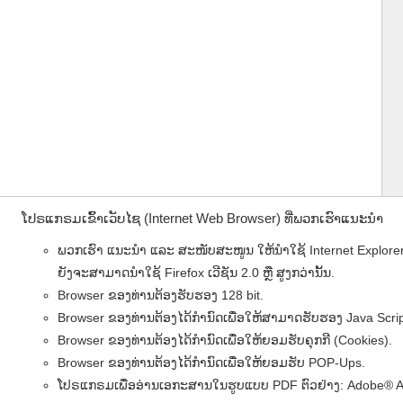
ໂປຣແກຣມເຂົ້າເວັບໄຊ (Internet Web Browser) ທີ່ພວກເຮົາແນະນຳ
ພວກເຮົາ ແນະນໍາ ແລະ ສະໜັບສະໜູນ ໃຫ້ນໍາໃຊ້ Internet Explorer (IE
ຍັງຈະສາມາດນໍາໃຊ້ Firefox ເວີຊັນ 2.0 ຫຼື ສູງກວ່ານັ້ນ.
Browser ຂອງທ່ານຕ້ອງຮັບຮອງ 128 bit.
Browser ຂອງທ່ານຕ້ອງໄດ້ກຳນົດເພື່ອໃຫ້ສາມາດຮັບຮອງ Java Scrip
Browser ຂອງທ່ານຕ້ອງໄດ້ກຳນົດເພື່ອໃຫ້ຍອມຮັບຄຸກກີ (Cookies).
Browser ຂອງທ່ານຕ້ອງໄດ້ກຳນົດເພື່ອໃຫ້ຍອມຮັບ POP-Ups.
ໂປຣແກຣມເພື່ອອ່ານເອກະສານໃນຮູບແບບ PDF ຕົວຢ່າງ: Adobe® Acro