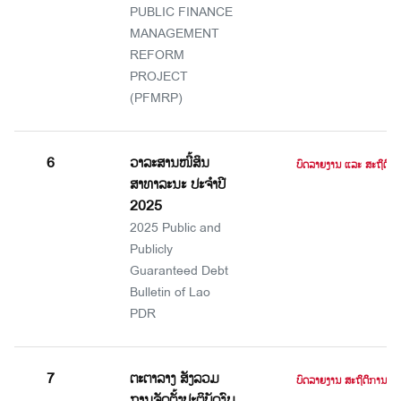
PUBLIC FINANCE
MANAGEMENT
REFORM
PROJECT
(PFMRP)
6
ວາລະສານໜີ້ສິນ
ບົດລາຍງານ ແລະ ສະຖິຕິ
ສາທາລະນະ ປະຈໍາປີ
2025
2025 Public and
Publicly
Guaranteed Debt
Bulletin of Lao
PDR
7
ຕະຕາລາງ ສັງລວມ
ບົດລາຍງານ ສະຖິຕິການເງິນ
ການຈັດຕັ້ງປະຕິບັດງົບ