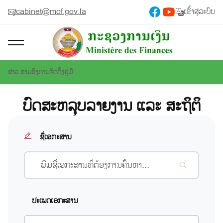
cabinet@mof.gov.la
ເຂົ້າສູ່ລະບົບ
ຂ່າວ ສາມອົງການຈັດຕັ້ງ
ຄູ່ມື
ບົດສະຫລຸບລາຍງານ ແລະ ສະຖິຕິ
ຊື່ເອກະສານ
ປະເພດເອກະສານ