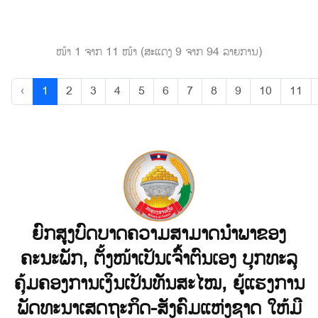
ໜ້າ 1 ຈາກ 11 ໜ້າ (ສະແດງ 9 ຈາກ 94 ລາຍການ)
‹
1
2
3
4
5
6
7
8
9
10
11
ຍົກສູງບົດບາດຄວາມສາມາດນໍາພາຂອງ
ຄະນະພັກ, ຕັ້ງໜ້າເປັນເຈົ້າຕົນເອງ ບຸກທະລຸ
ຄຸ້ມຄອງການເງິນເປັນທັນສະໄໝ, ຍູ້ແຮງການ
ພັດທະນາເສດຖະກິດ-ສັງຄົມແຫ່ງຊາດ ໃຫ້ມີ