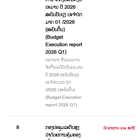
ປະມານ ປີ 2026
ສະບັບປັບປຸງ ປະຈໍາໄຕ
ມາດ 01 /2026
(ສະບັບຕົ້ນ)
(Budget
Execution report
2026 Q1)
ຕະຕາລາງ ສັງລວມການ
ຈັດຕັ້ງປະຕິບັດງົບປະມານ
ປີ 2026 ສະບັບປັບປຸງ
ປະຈໍາໄຕມາດ 01
/2026 (ສະບັບຕົ້ນ)
(Budget Execution
report 2026 Q1)
8
ກອງປະຊຸມລະດັບສູງ
ບົດລາຍງານ ແລະ ສະຖິຕິ
ວ່າດ້ວຍການຄຸ້ມຄອງ