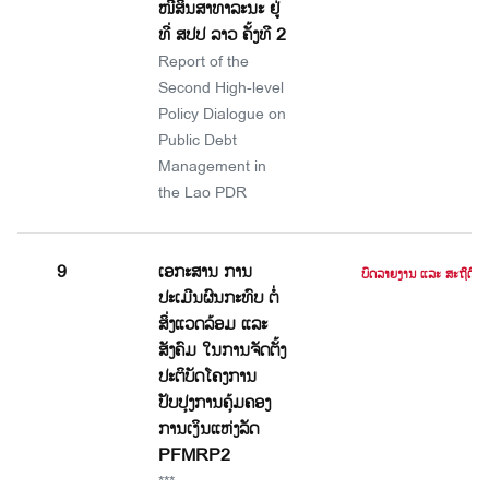
ໜີ້ສິນສາທາລະນະ ຢູ່
ທີ່ ສປປ ລາວ ຄັ້ງທີ 2
Report of the
Second High-level
Policy Dialogue on
Public Debt
Management in
the Lao PDR
9
ເອກະສານ ການ
ບົດລາຍງານ ແລະ ສະຖິຕິ
ປະເມີນຜົນກະທົບ ຕໍ່
ສິ່ງແວດລ້ອມ ແລະ
ສັງຄົມ ໃນການຈັດຕັ້ງ
ປະຕິບັດໂຄງການ
ປັບປຸງການຄຸ້ມຄອງ
ການເງິນແຫ່ງລັດ
PFMRP2
***