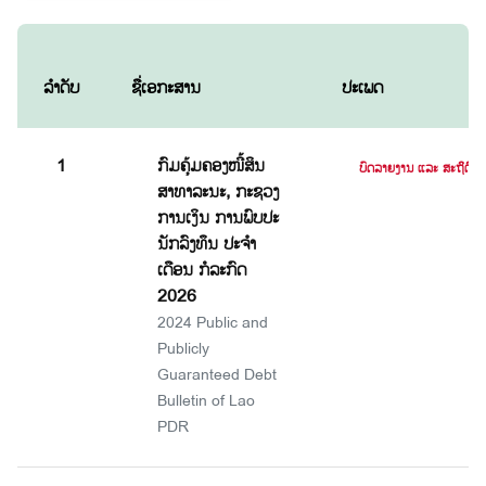
ລຳດັບ
ຊື່ເອກະສານ
ປະເພດ
1
ກົມຄຸ້ມຄອງໜີ້ສິນ
ບົດລາຍງານ ແລະ ສະຖິຕິ
ສາທາລະນະ, ກະຊວງ
ການເງິນ ການພົບປະ
ນັກລົງທຶນ ປະຈຳ
ເດືອນ ກໍລະກົດ
2026
2024 Public and
Publicly
Guaranteed Debt
Bulletin of Lao
PDR