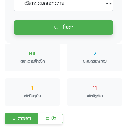
ຄົ້ນຫາ
94
2
ເອກະສານທັງໝົດ
ປະເພດເອກະສານ
1
11
ໜ້າປັດຈຸບັນ
ໜ້າທັງໝົດ
ຕາຕະລາງ
ບັດ