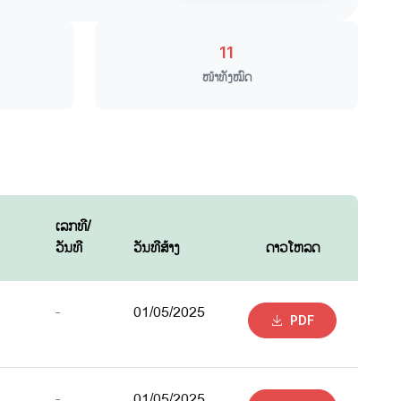
11
ໜ້າທັງໝົດ
ເລກທີ/
ວັນທີ
ວັນທີສ້າງ
ດາວໂຫລດ
-
01/05/2025
PDF
-
01/05/2025