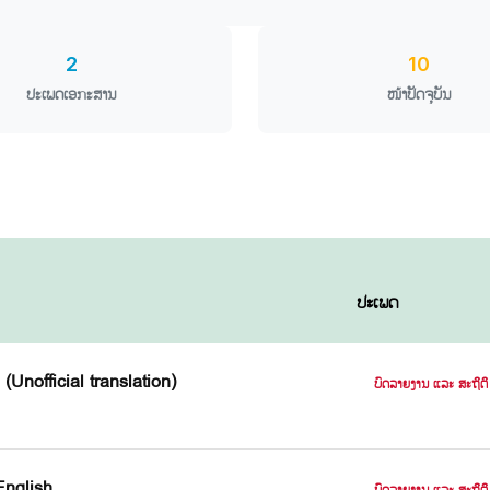
2
10
ປະເພດເອກະສານ
ໜ້າປັດຈຸບັນ
ປະເພດ
Unofficial translation)
ບົດລາຍງານ ແລະ ສະຖິຕິ
English