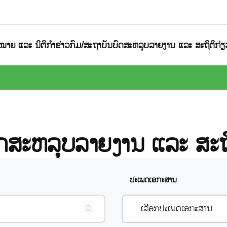
ໝາຍ ແລະ ນິຕິກຳ
ຂ່າວກົມ/ສະຖາບັນ
ບົດສະຫລຸບລາຍງານ ແລະ ສະຖິຕິ
ກ່
ົດສະຫລຸບລາຍງານ ແລະ ສະຖິ
ປະເພດເອກະສານ