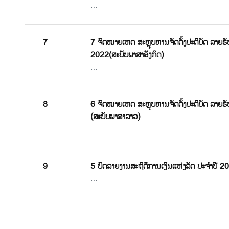
…
7
7 ຈົດໝາຍເຫດ ສະຫຼຸບຫານຈັດຕັ້ງປະຕິບັດ ລາຍຮັ
2022(ສະບັບພາສາອັງກິດ)
…
8
6 ຈົດໝາຍເຫດ ສະຫຼຸບຫານຈັດຕັ້ງປະຕິບັດ ລາຍຮັ
(ສະບັບພາສາລາວ)
…
9
5 ບົດລາຍງານສະຖິຕິການເງິນແຫ່ງລັດ ປະຈໍາປີ 2
…