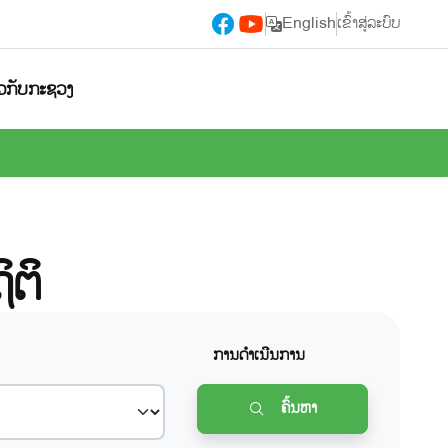
English
ເຂົ້າສູ່ລະບົບ
ຽວກັບກະຊວງ
ຕິ
ການດຳເນີນການ
ຄົ້ນຫາ