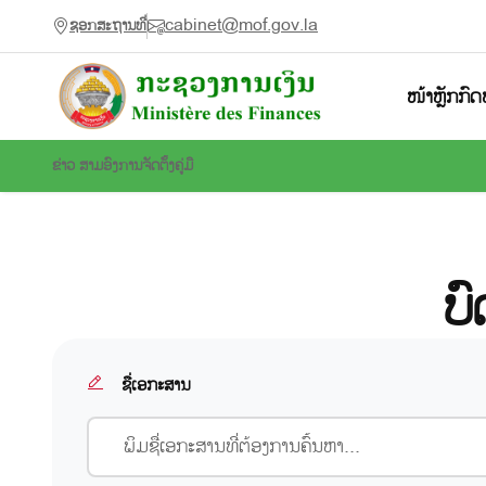
cabinet@mof.gov.la
ຊອກສະຖານທີ່
ໜ້າຫຼັກ
ກົດ
ຂ່າວ ສາມອົງການຈັດຕັ້ງ
ຄູ່ມື
ບ
ຊື່ເອກະສານ