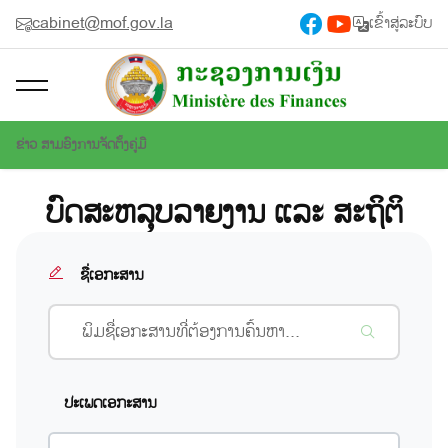
cabinet@mof.gov.la
ເຂົ້າສູ່ລະບົບ
ຂ່າວ ສາມອົງການຈັດຕັ້ງ
ຄູ່ມື
ບົດສະຫລຸບລາຍງານ ແລະ ສະຖິຕິ
ຊື່ເອກະສານ
ປະເພດເອກະສານ