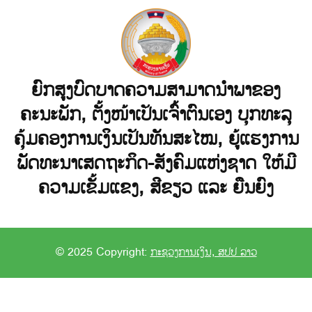
ຍົກສູງບົດບາດຄວາມສາມາດນໍາພາຂອງ
ຄະນະພັກ, ຕັ້ງໜ້າເປັນເຈົ້າຕົນເອງ ບຸກທະລຸ
ຄຸ້ມຄອງການເງິນເປັນທັນສະໄໝ, ຍູ້ແຮງການ
ພັດທະນາເສດຖະກິດ-ສັງຄົມແຫ່ງຊາດ ໃຫ້ມີ
ຄວາມເຂັ້ມແຂງ, ສີຂຽວ ແລະ ຍືນຍົງ
© 2025 Copyright:
ກະຊວງການເງິນ, ສປປ ລາວ