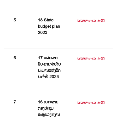
…
5
18 State
ບົດລາຍງານ ແລະ ສະຖິຕິ
budget plan
2023
…
6
17 ແຜນລາຍ
ບົດລາຍງານ ແລະ ສະຖິຕິ
ຮັບ-ລາຍຈ່າຍງົບ
ປະມານແຫ່ງລັດ
ປະຈໍາປີ 2023
…
7
16 ເອກະສານ
ບົດລາຍງານ ແລະ ສະຖິຕິ
ກອງປະຊຸມ
ສະຫຼຸບວຽກງານ