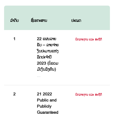
ລຳດັບ
ຊື່ເອກະສານ
ປະເພດ
1
22 ແຜນລາຍ
ບົດລາຍງານ ແລະ ສະຖິຕິ
ຮັບ – ລາຍຈ່າຍ
ງົບປະມານແຫ່ງ
ລັດປະຈຳປີ
2023 (ບໍ່ລວມ
ມີເງິນລົງທຶນ)
…
2
21 2022
ບົດລາຍງານ ແລະ ສະຖິຕິ
Public and
Publicly
Guaranteed