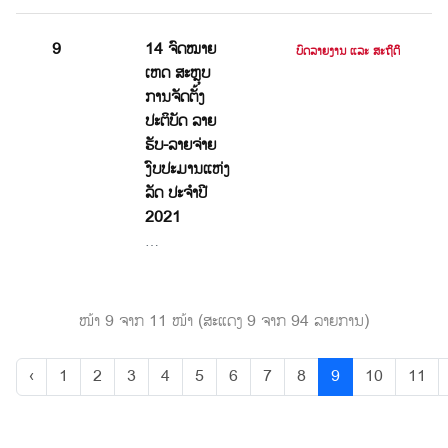
9
14 ຈົດໝາຍ
ບົດລາຍງານ ແລະ ສະຖິຕິ
ເຫດ ສະຫຼຸບ
ການຈັດຕັ້ງ
ປະຕິບັດ ລາຍ
ຮັບ-ລາຍຈ່າຍ
ງົບປະມານແຫ່ງ
ລັດ ປະຈໍາປີ
2021
…
ໜ້າ 9 ຈາກ 11 ໜ້າ (ສະແດງ 9 ຈາກ 94 ລາຍການ)
‹
1
2
3
4
5
6
7
8
9
10
11