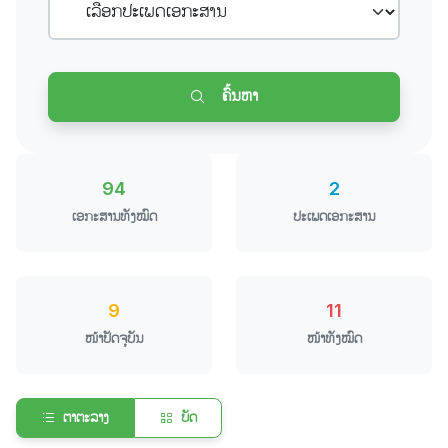
ຄົ້ນຫາ
94
2
ເອກະສານທັງໝົດ
ປະເພດເອກະສານ
9
11
ໜ້າປັດຈຸບັນ
ໜ້າທັງໝົດ
ຕາຕະລາງ
ບັດ