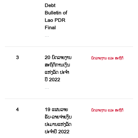
Debt
Bulletin of
Lao PDR
Final
…
3
20 ບົດລາຍງານ
ບົດລາຍງານ ແລະ ສະຖິຕິ
ສະຖິຕິການເງິນ
ແຫ່ງລັດ ປະຈໍາ
ປີ 2022
…
4
19 ແຜນລາຍ
ບົດລາຍງານ ແລະ ສະຖິຕິ
ຮັບ-ລາຍຈ່າຍງົບ
ປະມານແຫ່ງລັດ
ປະຈໍາປີ 2022