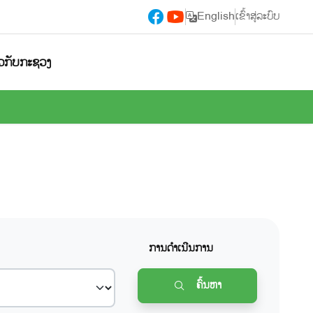
English
ເຂົ້າສູ່ລະບົບ
ຽວກັບກະຊວງ
ການດຳເນີນການ
ຄົ້ນຫາ