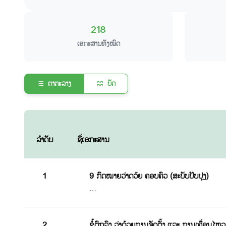
218
ເອກະສານທັງໝົດ
ຕາຕະລາງ
ບັດ
ລຳດັບ
ຊື່ເອກະສານ
1
9 ກົດໝາຍວ່າດວ້ຍ ຄອບຄົວ (ສະບັບປັບປຸງ)
…
2
ຂໍ້ຕົກລົງ ວ່າດ້ວຍການຈັດຕັ້ງ ແລະ ການເຄື່ອນໄ