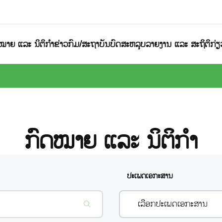
ໝາຍ ແລະ ນິຕິກຳ
ຂ່າວກົມ/ສະຖາບັນ
ບົດສະຫລຸບລາຍງານ ແລະ ສະຖິຕິ
ກ່
ກົດໝາຍ ແລະ ນິຕິກຳ
ປະເພດເອກະສານ