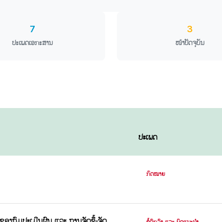
7
3
ປະເພດເອກະສານ
ໜ້າປັດຈຸບັນ
ປະເພດ
ກົດໝາຍ
ຫວຂອງກົມປະເມີນຜົນ ແລະ ການຈັດຊື້-ຈັດ