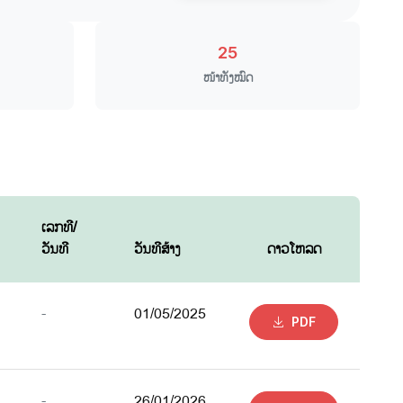
25
ໜ້າທັງໝົດ
ເລກທີ/
ວັນທີ
ວັນທີສ້າງ
ດາວໂຫລດ
-
01/05/2025
PDF
-
26/01/2026