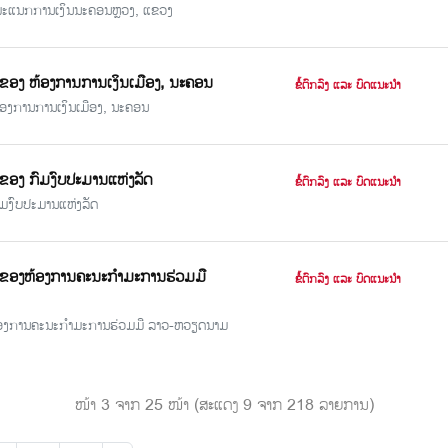
ອງ ພະແນກການເງິນນະຄອນຫຼວງ, ແຂວງ
ໄຫວຂອງ ຫ້ອງການການເງິນເມືອງ, ນະຄອນ
ຂໍ້ຕົກລົງ ແລະ ບົດແນະນຳ
 ຫ້ອງການການເງິນເມືອງ, ນະຄອນ
ຫວຂອງ ກົມງົບປະມານແຫ່ງລັດ
ຂໍ້ຕົກລົງ ແລະ ບົດແນະນຳ
ກົມງົບປະມານແຫ່ງລັດ
ນໄຫວຂອງຫ້ອງການຄະນະກຳມະການຮ່ວມມື
ຂໍ້ຕົກລົງ ແລະ ບົດແນະນຳ
ອງຫ້ອງການຄະນະກຳມະການຮ່ວມມື ລາວ-ຫວຽດນາມ
ໜ້າ 3 ຈາກ 25 ໜ້າ (ສະແດງ 9 ຈາກ 218 ລາຍການ)