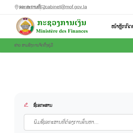
cabinet@mof.gov.la
ຊອກສະຖານທີ່
ໜ້າຫຼັກ
ກົດ
ຂ່າວ ສາມອົງການຈັດຕັ້ງ
ຄູ່ມື
ຊື່ເອກະສານ