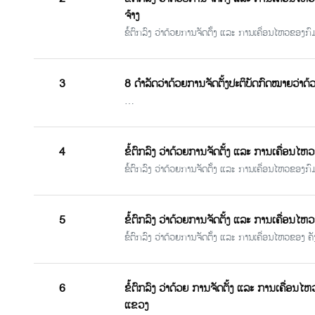
ຈ້າງ
ຂໍ້ຕົກລົງ ວ່າດ້ວຍການຈັດຕັ້ງ ແລະ ການເຄື່ອນໄຫວຂອງກົ
3
8 ດໍາລັດວ່າດ້ວຍການຈັດຕັ້ງປະຕິບັດກົດໝາຍວ່າດ້
…
4
ຂໍ້ຕົກລົງ ວ່າດ້ວຍການຈັດຕັ້ງ ແລະ ການເຄື່ອນໄຫ
ຂໍ້ຕົກລົງ ວ່າດ້ວຍການຈັດຕັ້ງ ແລະ ການເຄື່ອນໄຫວຂອງກົ
5
ຂໍ້ຕົກລົງ ວ່າດ້ວຍການຈັດຕັ້ງ ແລະ ການເຄື່ອນໄຫວ
ຂໍ້ຕົກລົງ ວ່າດ້ວຍການຈັດຕັ້ງ ແລະ ການເຄື່ອນໄຫວຂອງ ຄັ
6
ຂໍ້ຕົກລົງ ວ່າດ້ວຍ ການຈັດຕັ້ງ ແລະ ການເຄື່
ແຂວງ