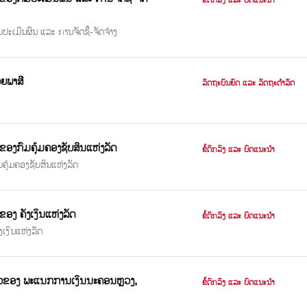
ຂໍ້ຕົກລົງ ແລະ ບົດແນະນຳ
ມປະເມີນຜົນ ແລະ ການຈັດຊື້-ຈັດຈ້າງ
ວຍພາສີ
ລັດຖະບັນຍັດ ແລະ ລັດຖະດຳລັດ
ວຂອງກົມຄຸ້ມຄອງຊັບສິນແຫ່ງລັດ
ຂໍ້ຕົກລົງ ແລະ ບົດແນະນຳ
ມຄຸ້ມຄອງຊັບສິນແຫ່ງລັດ
ຂອງ ຄັງເງິນແຫ່ງລັດ
ຂໍ້ຕົກລົງ ແລະ ບົດແນະນຳ
ງເງິນແຫ່ງລັດ
ອນໄຫວຂອງ ພະແນກການເງິນນະຄອນຫຼວງ,
ຂໍ້ຕົກລົງ ແລະ ບົດແນະນຳ