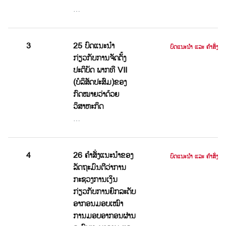
…
3
25 ບົດແນະນຳ
ບົດແນະນໍາ ແລະ ຄໍາສັ່ງ
ກ່ຽວກັບການຈັດຕັ້ງ
ປະຕິບັດ ພາກທີ VII
(ບໍລິສັດປະສົມ)ຂອງ
ກົດໝາຍວ່າດ້ວຍ
ວິສາຫະກິດ
…
4
26 ຄໍາສັ່ງແນະນໍາຂອງ
ບົດແນະນໍາ ແລະ ຄໍາສັ່ງ
ລັດຖະມົນຕີວ່າການ
ກະຊວງການເງິນ
ກ່ຽວກັບການຍົກລະດັບ
ອາກອນມອບເໝົາ
ການມອບອາກອນຜ່ານ