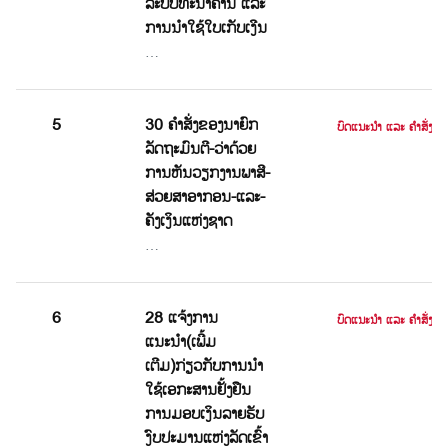
ລະບົບທະນາຄານ ແລະ
ການນຳໃຊ້ໃບເກັບເງີນ
…
5
30 ຄຳສັ່ງຂອງນາຍົກ
ບົດແນະນໍາ ແລະ ຄໍາສັ່ງ
ລັດຖະມົນຕີ-ວ່າດ້ວຍ
ການຫັນວຽກງານພາສີ-
ສ່ວຍສາອາກອນ-ແລະ-
ຄັງເງິນແຫ່ງຊາດ
…
6
28 ແຈ້ງການ
ບົດແນະນໍາ ແລະ ຄໍາສັ່ງ
ແນະນຳ(ເພີ້ມ
ເຕີມ)ກ່ຽວກັບການນຳ
ໃຊ້ເອກະສານຢັ້ງຢືນ
ການມອບເງິນລາຍຮັບ
ງົບປະມານແຫ່ງລັດເຂົ້າ