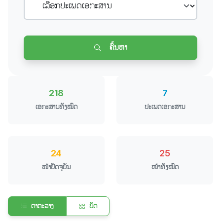
ຄົ້ນຫາ
218
7
ເອກະສານທັງໝົດ
ປະເພດເອກະສານ
24
25
ໜ້າປັດຈຸບັນ
ໜ້າທັງໝົດ
ຕາຕະລາງ
ບັດ