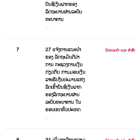
ບັນຊີເງິນຝາກຂອງ
ລັດຖະບານຜ່ານລະບົບ
ທະນາຄານ
…
7
27 ແຈ້ງການແນະນຳ
ບົດແນະນໍາ ແລະ ຄໍາສັ່ງ
ຂອງ ລັດຖະມົນຕີວ່າ
ການ ກະຊວງການເງິນ
ກ່ຽວກັບ ການມອບເງີນ
ລາຍຮັບງົບປະມານແຫ່ງ
ລັດເຂົ້າບັນຊີເງີນຝາກ
ຂອງລັດຖະບານຜ່ານ
ລະບົບທະນາຄານ ໃນ
ຂອບເຂດທົ່ວປະເທດ
…