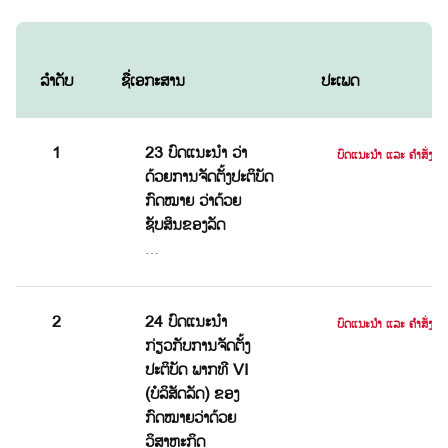
ລຳດັບ
ຊື່ເອກະສານ
ປະເພດ
1
23 ບົດແນະນຳ ວ່າ
ບົດແນະນໍາ ແລະ ຄໍາສັ່ງ
ດ້ວຍການຈັດຕັ້ງປະຕິບັດ
ກົດໝາຍ ວ່າດ້ວຍ
ຊັບສິນຂອງລັດ
…
2
24 ບົດແນະນຳ
ບົດແນະນໍາ ແລະ ຄໍາສັ່ງ
ກ່ຽວກັບການຈັດຕັ້ງ
ປະຕິບັດ ພາກທີ VI
(ບໍລິສັດລັດ) ຂອງ
ກົດໝາຍວ່າດ້ວຍ
ວິສາຫະກິດ