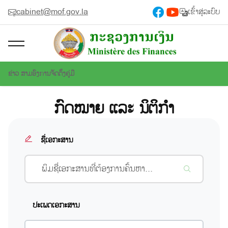
cabinet@mof.gov.la
ເຂົ້າສູ່ລະບົບ
ຂ່າວ ສາມອົງການຈັດຕັ້ງ
ຄູ່ມື
ກົດໝາຍ ແລະ ນິຕິກຳ
ຊື່ເອກະສານ
ປະເພດເອກະສານ