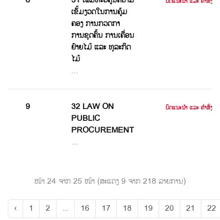
8
31 ເພີ່ມທະວີຄູນຄວາມ
ບົດແນະນໍາ ແລະ ຄໍາສັ່ງ
ເຂັ້ມງວດໃນການຄູ້ມ
ຄອງ ການກວດກາ
ການຂຸດຄົ້ນ ການເຄື່ອນ
ຢ້າຍໄມ້ ແລະ ທຸລະກິດ
ໄມ້
…
9
32 LAW ON
ບົດແນະນໍາ ແລະ ຄໍາສັ່ງ
PUBLIC
PROCUREMENT
…
ໜ້າ 24 ຈາກ 25 ໜ້າ (ສະແດງ 9 ຈາກ 218 ລາຍການ)
‹
1
2
...
16
17
18
19
20
21
22