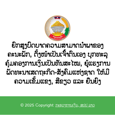
ຍົກສູງບົດບາດຄວາມສາມາດນໍາພາຂອງ
ຄະນະພັກ, ຕັ້ງໜ້າເປັນເຈົ້າຕົນເອງ ບຸກທະລຸ
ຄຸ້ມຄອງການເງິນເປັນທັນສະໄໝ, ຍູ້ແຮງການ
ພັດທະນາເສດຖະກິດ-ສັງຄົມແຫ່ງຊາດ ໃຫ້ມີ
ຄວາມເຂັ້ມແຂງ, ສີຂຽວ ແລະ ຍືນຍົງ
© 2025 Copyright:
ກະຊວງການເງິນ, ສປປ ລາວ