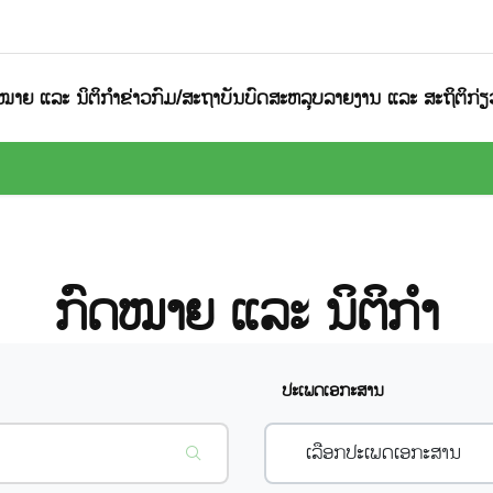
ໝາຍ ແລະ ນິຕິກຳ
ຂ່າວກົມ/ສະຖາບັນ
ບົດສະຫລຸບລາຍງານ ແລະ ສະຖິຕິ
ກ່
ກົດໝາຍ ແລະ ນິຕິກຳ
ປະເພດເອກະສານ