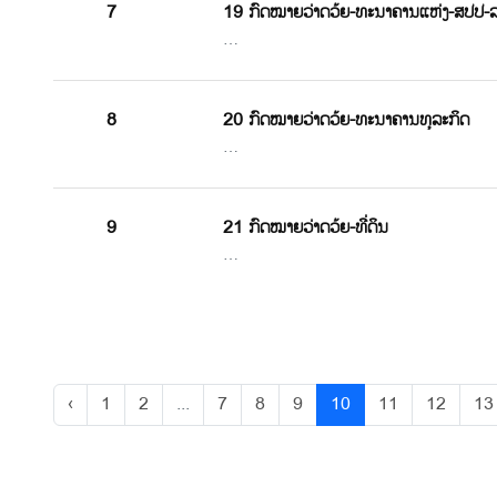
7
19 ກົດໝາຍວ່າດວ້ຍ-ທະນາຄານແຫ່ງ-ສປປ-
…
8
20 ກົດໝາຍວ່າດວ້ຍ-ທະນາຄານທຸລະກິດ
…
9
21 ກົດໝາຍວ່າດວ້ຍ-ທີ່ດິນ
…
‹
1
2
...
7
8
9
10
11
12
13