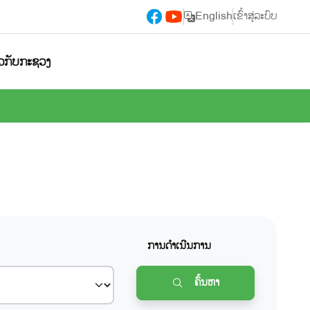
English
ເຂົ້າສູ່ລະບົບ
ຽວກັບກະຊວງ
ການດຳເນີນການ
ຄົ້ນຫາ