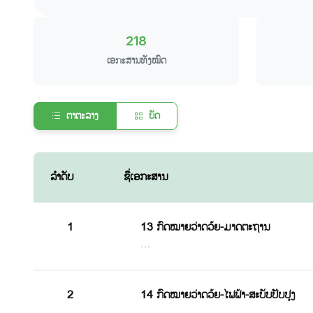
218
ເອກະສານທັງໝົດ
ຕາຕະລາງ
ບັດ
ລຳດັບ
ຊື່ເອກະສານ
1
13 ກົດໝາຍວ່າດວ້ຍ-ມາດຕະຖານ
…
2
14 ກົດໝາຍວ່າດວ້ຍ-ໄຟຟ້າ-ສະບັບປັບປຸງ
…