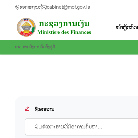
cabinet@mof.gov.la
ຊອກສະຖານທີ່
ໜ້າຫຼັກ
ກົດ
ຂ່າວ ສາມອົງການຈັດຕັ້ງ
ຄູ່ມື
ຊື່ເອກະສານ