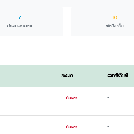
7
10
ປະເພດເອກະສານ
ໜ້າປັດຈຸບັນ
ປະເພດ
ເລກທີ/ວັນທີ
-
ກົດໝາຍ
-
ກົດໝາຍ