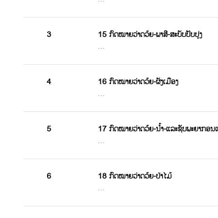
3
15 ກົດໝາຍວ່າດວ້ຍ-ພາສີ-ສະບັບປັບປຸງ
…
4
16 ກົດໝາຍວ່າດວ້ຍ-ຜັງເມືອງ
…
5
17 ກົດໝາຍວ່າດວ້ຍ-ນໍ້າ-ແລະຊັບພະຍາກອນແຫ
…
6
18 ກົດໝາຍວ່າດວ້ຍ-ປ່າໄມ້
…